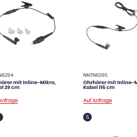
N8294
NNTN8295
örer mit Inline-Mikro,
Ohrhörer mit Inline-
el 29 cm
Kabel 116 cm
Anfrage
Auf Anfrage
S
S