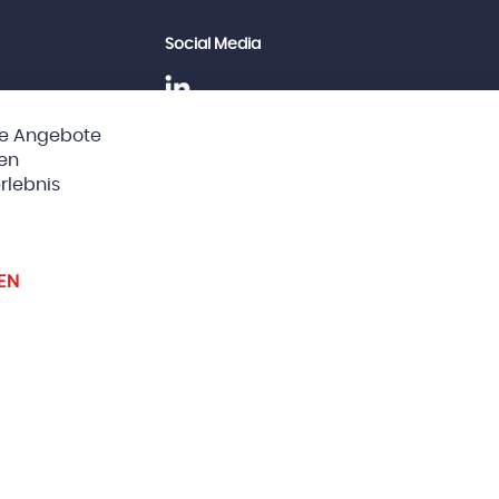
Social Media
he Angebote
Clos
ten
Cook
Bar
rlebnis
instellungen
EN