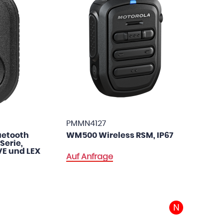
PMMN4127
uetooth
WM500 Wireless RSM, IP67
Serie,
VE und LEX
Auf Anfrage
N