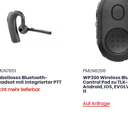
LN7851
PMLN8298
belloses Bluetooth-
WP300 Wireless Bl
adset mit integrierter PTT
Control Pod zu TLK-
Android, iOS, EVOL
cht mehr lieferbar
11
Auf Anfrage