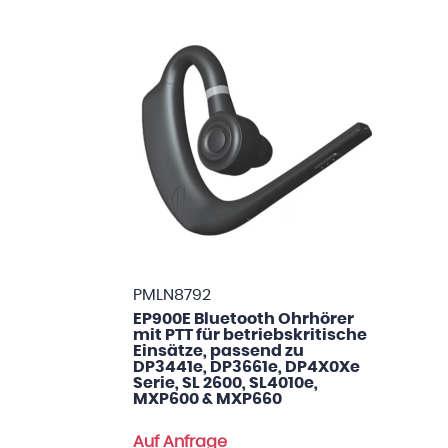
PMLN8792
EP900E Bluetooth Ohrhörer
mit PTT für betriebskritische
Einsätze, passend zu
DP3441e, DP3661e, DP4X0Xe
Serie, SL 2600, SL4010e,
MXP600 & MXP660
Auf Anfrage