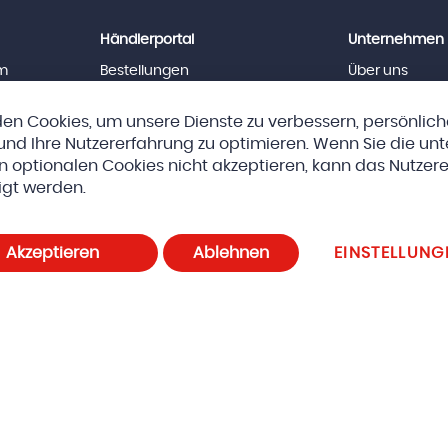
Händlerportal
Unternehmen
m
Bestellungen
Über uns
News
Team
Downloads
Jobs
en Cookies, um unsere Dienste zu verbessern, persönlic
Impressum
nd Ihre Nutzererfahrung zu optimieren. Wenn Sie die un
n optionalen Cookies nicht akzeptieren, kann das Nutzere
eda AG
AGBs
Datenschutz und Cookie-Richtlinien
Cookie-E
igt werden.
Akzeptieren
Ablehnen
EINSTELLUNG