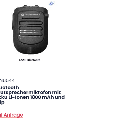
LN6544
uetooth
utsprechermikrofon mit
ku Li-Ionen 1800 mAh und
ip
f Anfrage