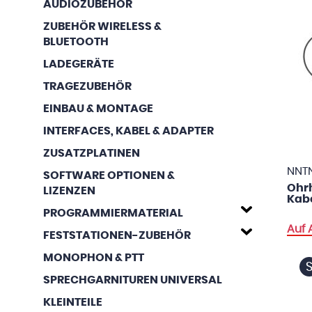
AUDIOZUBEHÖR
ZUBEHÖR WIRELESS &
BLUETOOTH
LADEGERÄTE
TRAGEZUBEHÖR
EINBAU & MONTAGE
INTERFACES, KABEL & ADAPTER
ZUSATZPLATINEN
NNT
SOFTWARE OPTIONEN &
Ohrh
LIZENZEN
Kab
PROGRAMMIERMATERIAL
Auf 
FESTSTATIONEN-ZUBEHÖR
MONOPHON & PTT
SPRECHGARNITUREN UNIVERSAL
KLEINTEILE