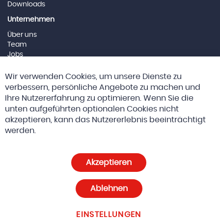
Downloads
Unternehmen
Über uns
Team
Jobs
Impressum
Cl
Wir verwenden Cookies, um unsere Dienste zu
Co
Social Media
Ba
verbessern, persönliche Angebote zu machen und
Ihre Nutzererfahrung zu optimieren. Wenn Sie die
unten aufgeführten optionalen Cookies nicht
akzeptieren, kann das Nutzererlebnis beeinträchtigt
© 2026 Altreda AG
AGBs
werden.
Datenschutz und Cookie-Richtlinien
Akzeptieren
Cookie-Einstellungen
Ablehnen
EINSTELLUNGEN