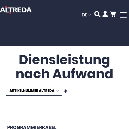
Mein
Sprache
DE
Diensleistung
nach Aufwand
In
absteigender
Reihenfolge
PROGRAMMIERKABEL