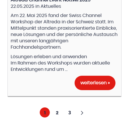
22.05.2025
in
Aktuelles
Am 22. Mai 2025 fand der Swiss Channel
Workshop der Altreda in der Schweiz statt. Im
Mittelpunkt standen praxisorientierte Einblicke,
neue Lösungen und der persönliche Austausch
mit unseren langjährigen
Fachhandelspartnern.
Lösungen erleben und anwenden
Im Rahmen des Workshops wurden aktuelle
Entwicklungen rund um ...
weiterlesen »
Seite
Sie lesen gerade Seite
Seite
Seite
Seite
Weiter
1
2
3