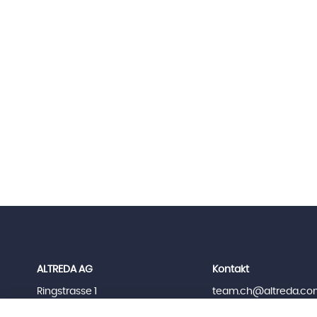
ALTREDA AG
Kontakt
Ringstrasse 1
team.ch@altreda.co
8603 Schwerzenbach
+41 44 552 65 50