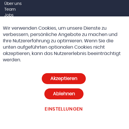
Über uns
Team
Jobs
Impressum
Cl
Wir verwenden Cookies, um unsere Dienste zu
Co
Social Media
Ba
verbessern, persönliche Angebote zu machen und
Ihre Nutzererfahrung zu optimieren. Wenn Sie die
unten aufgeführten optionalen Cookies nicht
akzeptieren, kann das Nutzererlebnis beeinträchtigt
© 2026 Altreda AG
AGBs
werden.
Datenschutz und Cookie-Richtlinien
Akzeptieren
Cookie-Einstellungen
Ablehnen
EINSTELLUNGEN