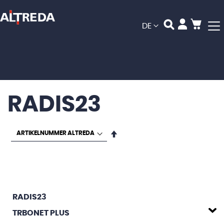
Mein
Sprache
DE
RADIS23
In
absteigender
Reihenfolge
RADIS23
TRBONET PLUS