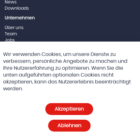
News
Downloads
Unternehmen
Über uns
Team
Jobs
Impressum
Cl
Wir verwenden Cookies, um unsere Dienste zu
Co
Social Media
Ba
verbessern, persönliche Angebote zu machen und
Ihre Nutzererfahrung zu optimieren. Wenn Sie die
unten aufgeführten optionalen Cookies nicht
akzeptieren, kann das Nutzererlebnis beeinträchtigt
© 2026 Altreda AG
AGBs
werden.
Datenschutz und Cookie-Richtlinien
Akzeptieren
Cookie-Einstellungen
Ablehnen