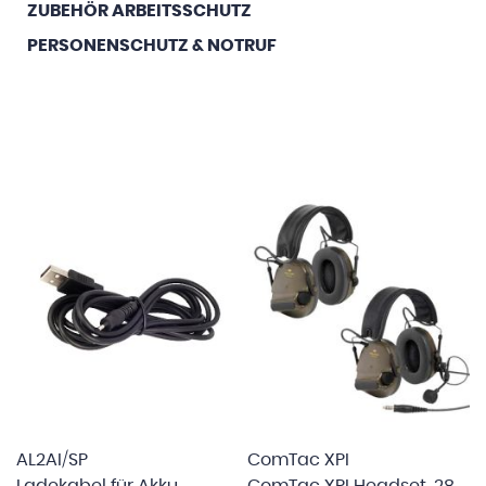
ZUBEHÖR ARBEITSSCHUTZ
PERSONENSCHUTZ & NOTRUF
AL2AI/SP
ComTac XPI
Ladekabel für Akku
ComTac XPI Headset, 28