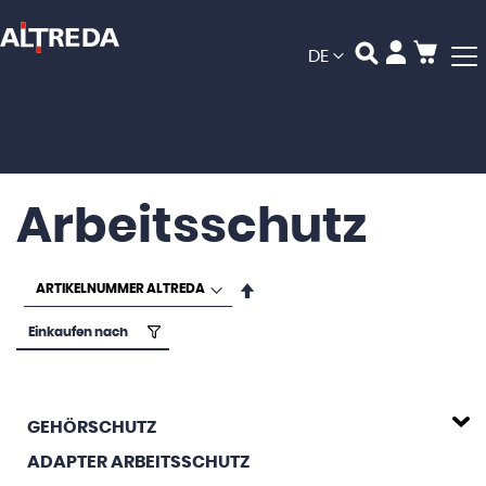
Mein
Sprache
DE
Arbeitsschutz
In
absteigender
Reihenfolge
Einkaufen nach
GEHÖRSCHUTZ
ADAPTER ARBEITSSCHUTZ