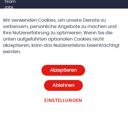
Team
Jobs
Impressum
Cl
Wir verwenden Cookies, um unsere Dienste zu
Co
Social Media
Ba
verbessern, persönliche Angebote zu machen und
Ihre Nutzererfahrung zu optimieren. Wenn Sie die
unten aufgeführten optionalen Cookies nicht
akzeptieren, kann das Nutzererlebnis beeinträchtigt
© 2026 Altreda AG
AGBs
werden.
Datenschutz und Cookie-Richtlinien
Akzeptieren
Cookie-Einstellungen
Ablehnen
EINSTELLUNGEN