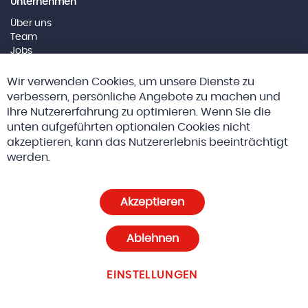
Unternehmen
Über uns
Team
Jobs
Impressum
Cl
Wir verwenden Cookies, um unsere Dienste zu
Co
Social Media
Ba
verbessern, persönliche Angebote zu machen und
Ihre Nutzererfahrung zu optimieren. Wenn Sie die
unten aufgeführten optionalen Cookies nicht
akzeptieren, kann das Nutzererlebnis beeinträchtigt
© 2026 Altreda AG
AGBs
werden.
Datenschutz und Cookie-Richtlinien
Akzeptieren
Cookie-Einstellungen
Ablehnen
EINSTELLUNGEN