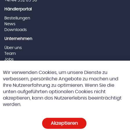
+41 44 552 65 50
Händlerportal
Bestellungen
News
Downloads
Unternehmen
Über uns
Team
Jobs
Impressum
Cl
Wir verwenden Cookies, um unsere Dienste zu
Co
Social Media
Ba
verbessern, persönliche Angebote zu machen und
Ihre Nutzererfahrung zu optimieren. Wenn Sie die
unten aufgeführten optionalen Cookies nicht
akzeptieren, kann das Nutzererlebnis beeinträchtigt
© 2026 Altreda AG
AGBs
werden.
Datenschutz und Cookie-Richtlinien
Akzeptieren
Cookie-Einstellungen