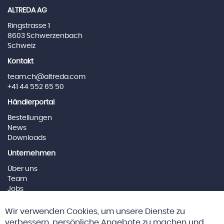
ALTREDA AG
Ringstrasse 1
8603 Schwerzenbach
Schweiz
Kontakt
team.ch@altreda.com
+41 44 552 65 50
Händlerportal
Bestellungen
News
Downloads
Unternehmen
Über uns
Team
Jobs
Impressum
Cl
Wir verwenden Cookies, um unsere Dienste zu
Co
Social Media
Ba
verbessern, persönliche Angebote zu machen und