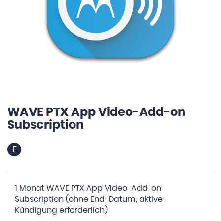
WAVE PTX App Video-Add-on
Zum
Anfang
Subscription
der
Bildergalerie
E
springen
Gruppiert
1 Monat WAVE PTX App Video-Add-on
Produkte
Subscription (ohne End-Datum; aktive
-
Kündigung erforderlich)
Artikel