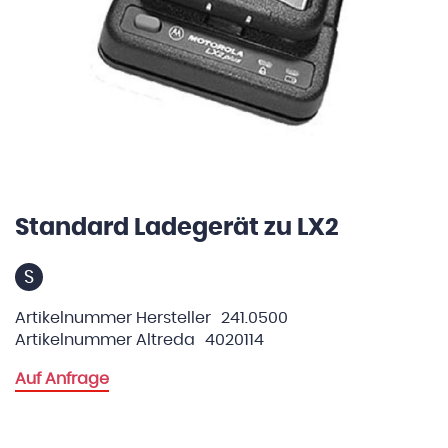
Standard Ladegerät zu LX2
Zum
Anfang
der
S
Bildergalerie
springen
Artikelnummer Hersteller
241.0500
Artikelnummer Altreda
4020114
Auf Anfrage