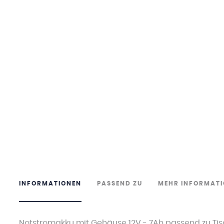
INFORMATIONEN
PASSEND ZU
MEHR INFORMAT
Notstromakku mit Gehäuse 12V - 7Ah passend zu Tischun