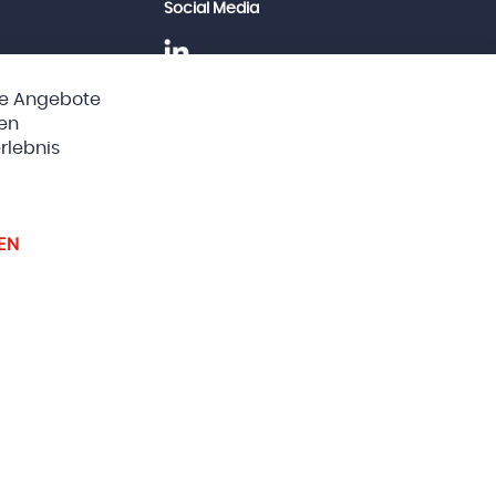
Social Media
he Angebote
Clos
ten
Cook
Bar
rlebnis
instellungen
EN