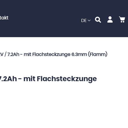
takt
M
Sprache
DE
V / 7.2Ah - mit Flachsteckzunge 6.3mm (Flamm)
7.2Ah - mit Flachsteckzunge