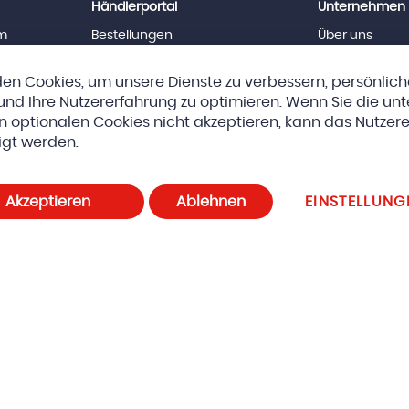
Händlerportal
Unternehmen
m
Bestellungen
Über uns
News
Team
Downloads
Jobs
en Cookies, um unsere Dienste zu verbessern, persönlic
Impressum
nd Ihre Nutzererfahrung zu optimieren. Wenn Sie die un
n optionalen Cookies nicht akzeptieren, kann das Nutzere
eda AG
AGBs
Datenschutz und Cookie-Richtlinien
Cookie-E
igt werden.
Akzeptieren
Ablehnen
EINSTELLUNG