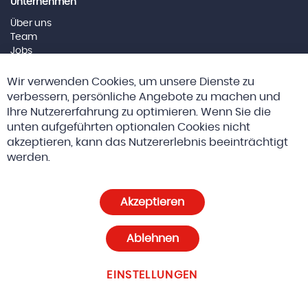
Unternehmen
Über uns
Team
Jobs
Impressum
Cl
Wir verwenden Cookies, um unsere Dienste zu
Co
Social Media
Ba
verbessern, persönliche Angebote zu machen und
Ihre Nutzererfahrung zu optimieren. Wenn Sie die
unten aufgeführten optionalen Cookies nicht
akzeptieren, kann das Nutzererlebnis beeinträchtigt
© 2026 Altreda AG
AGBs
werden.
Datenschutz und Cookie-Richtlinien
Akzeptieren
Cookie-Einstellungen
Ablehnen
EINSTELLUNGEN