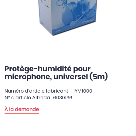
Protège-humidité pour
Skip
to
microphone, universel (5m)
the
beginning
Numéro d'article fabricant
HYM1000
of
N° d’article Altreda
6030136
the
images
À la demande
gallery