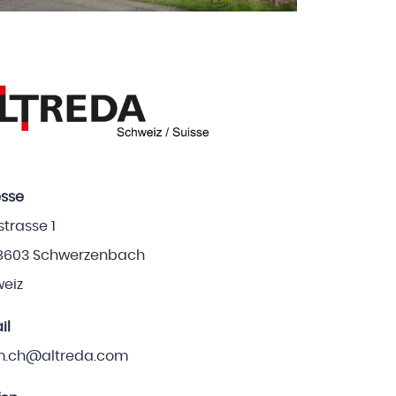
sse
strasse 1
8603 Schwerzenbach
eiz
il
m.ch@altreda.com