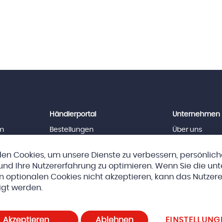
Händlerportal
Unternehmen
m
Bestellungen
Über uns
News
Team
Downloads
Jobs
en Cookies, um unsere Dienste zu verbessern, persönlic
Impressum
nd Ihre Nutzererfahrung zu optimieren. Wenn Sie die un
n optionalen Cookies nicht akzeptieren, kann das Nutzere
eda AG
AGBs
Datenschutz und Cookie-Richtlinien
Cookie-E
igt werden.
Akzeptieren
Ablehnen
EINSTELLUNG