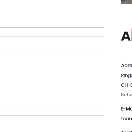
Adre
Ring
CH-
Schw
E-Ma
tea