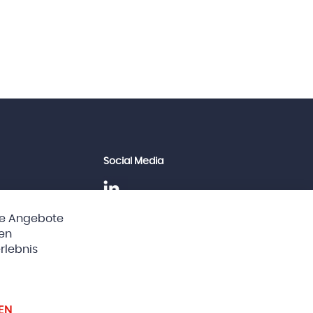
Social Media
he Angebote
Clos
ten
Cook
Bar
rlebnis
instellungen
EN