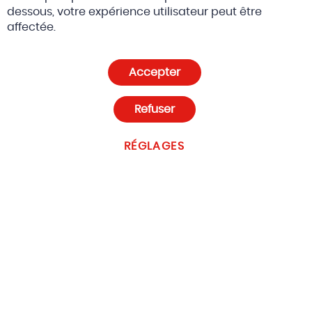
dessous, votre expérience utilisateur peut être
© 2026 Altreda SA
CGV
affectée.
Politique de confidentialité et cookies
Accepter
Paramètres des cookies
Refuser
RÉGLAGES