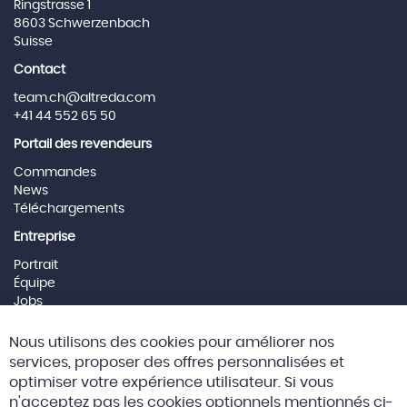
Ringstrasse 1
8603 Schwerzenbach
Suisse
Contact
team.ch@altreda.com
+41 44 552 65 50
Portail des revendeurs
Commandes
News
Téléchargements
Entreprise
Portrait
Équipe
Jobs
Mentions Légales
Cl
Nous utilisons des cookies pour améliorer nos
Co
Social Media
Ba
services, proposer des offres personnalisées et
optimiser votre expérience utilisateur. Si vous
n'acceptez pas les cookies optionnels mentionnés ci-