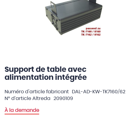
Support de table avec
Skip
to
alimentation intégrée
the
beginning
Numéro d'article fabricant
DAL-AD-KW-TK7160/62
of
N° d’article Altreda
2090109
the
images
À la demande
gallery