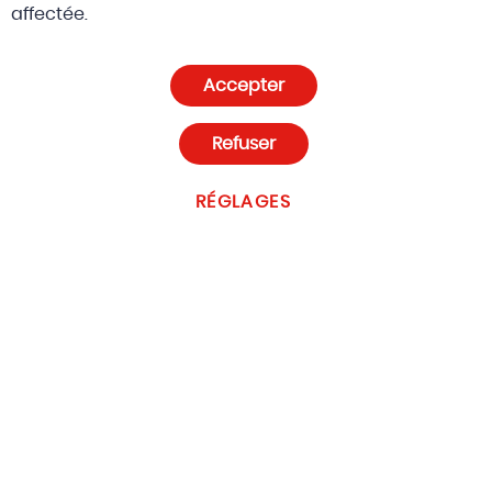
© 2026 Altreda SA
CGV
affectée.
Politique de confidentialité et cookies
Accepter
Paramètres des cookies
Refuser
RÉGLAGES