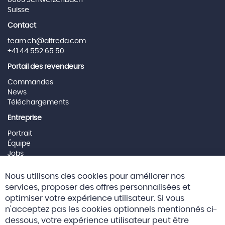
Suisse
Contact
team.ch@altreda.com
+41 44 552 65 50
Portail des revendeurs
Commandes
News
Téléchargements
Entreprise
Portrait
Équipe
Jobs
Mentions Légales
Cl
Nous utilisons des cookies pour améliorer nos
Co
Social Media
Ba
services, proposer des offres personnalisées et
optimiser votre expérience utilisateur. Si vous
n'acceptez pas les cookies optionnels mentionnés ci-
dessous, votre expérience utilisateur peut être