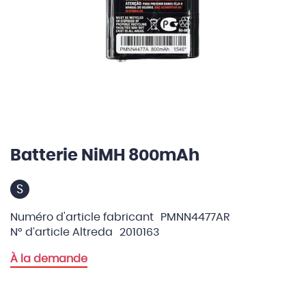
Batterie NiMH 800mAh
Skip
to
the
S
beginning
of
Numéro d'article fabricant
PMNN4477AR
the
N° d’article Altreda
2010163
images
À la demande
gallery