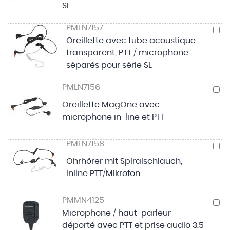
SL
PMLN7157
A
a
Oreillette avec tube acoustique
p
transparent, PTT / microphone
séparés pour série SL
PMLN7156
A
a
p
Oreillette MagOne avec
microphone in-line et PTT
PMLN7158
A
a
p
Ohrhörer mit Spiralschlauch,
Inline PTT/Mikrofon
PMMN4125
A
a
Microphone / haut-parleur
p
déporté avec PTT et prise audio 3.5