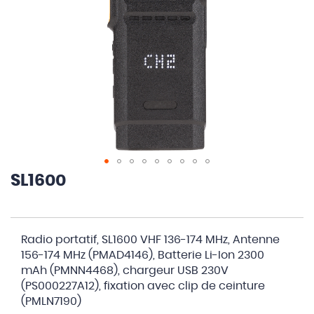
SL1600
Skip
to
the
Articles
beginning
Radio portatif, SL1600 VHF 136-174 MHz, Antenne
du
of
156-174 MHz (PMAD4146), Batterie Li-Ion 2300
produit
the
mAh (PMNN4468), chargeur USB 230V
groupé
images
(PS000227A12), fixation avec clip de ceinture
gallery
(PMLN7190)