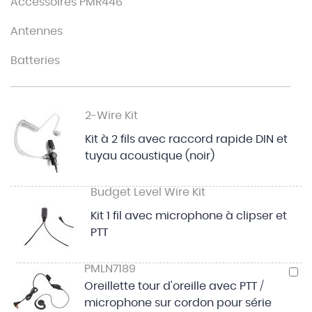
Accessoires PMR446
Antennes
Batteries
2-Wire Kit
Kit à 2 fils avec raccord rapide DIN et
tuyau acoustique (noir)
Budget Level Wire Kit
Kit 1 fil avec microphone à clipser et
PTT
PMLN7189
A
a
Oreillette tour d'oreille avec PTT /
p
microphone sur cordon pour série