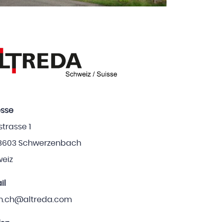
sse
strasse 1
8603 Schwerzenbach
eiz
il
m.ch@altreda.com