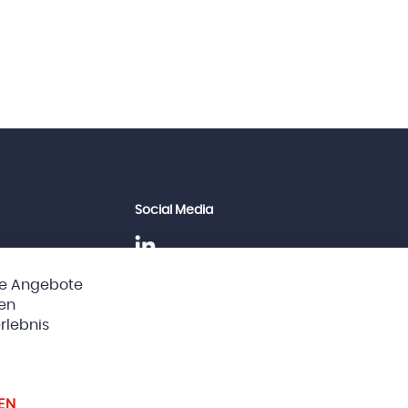
Social Media
he Angebote
Clos
ten
Cook
Bar
rlebnis
instellungen
EN