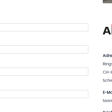
Adre
Ring
CH-
Schw
E-Ma
tea