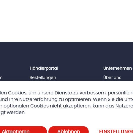
Händlerportal
Unternehmen
m
Bestellungen
Über uns
News
Team
Downloads
Jobs
en Cookies, um unsere Dienste zu verbessern, persönlic
Impressum
nd Ihre Nutzererfahrung zu optimieren. Wenn Sie die un
n optionalen Cookies nicht akzeptieren, kann das Nutzere
eda AG
AGBs
Datenschutz und Cookie-Richtlinien
Cookie-E
igt werden.
Akzeptieren
Ablehnen
EINSTELLUNG