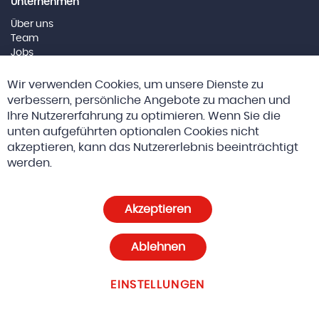
Unternehmen
Über uns
Team
Jobs
Impressum
Cl
Wir verwenden Cookies, um unsere Dienste zu
Co
Social Media
Ba
verbessern, persönliche Angebote zu machen und
Ihre Nutzererfahrung zu optimieren. Wenn Sie die
unten aufgeführten optionalen Cookies nicht
akzeptieren, kann das Nutzererlebnis beeinträchtigt
© 2026 Altreda AG
AGBs
werden.
Datenschutz und Cookie-Richtlinien
Akzeptieren
Cookie-Einstellungen
Ablehnen
EINSTELLUNGEN