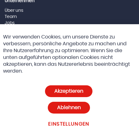
Unternehmen
Über uns
Team
Jobs
Impressum
Cl
Wir verwenden Cookies, um unsere Dienste zu
Co
Social Media
Ba
verbessern, persönliche Angebote zu machen und
Ihre Nutzererfahrung zu optimieren. Wenn Sie die
unten aufgeführten optionalen Cookies nicht
akzeptieren, kann das Nutzererlebnis beeinträchtigt
© 2026 Altreda AG
AGBs
werden.
Datenschutz und Cookie-Richtlinien
Akzeptieren
Cookie-Einstellungen
Ablehnen
EINSTELLUNGEN